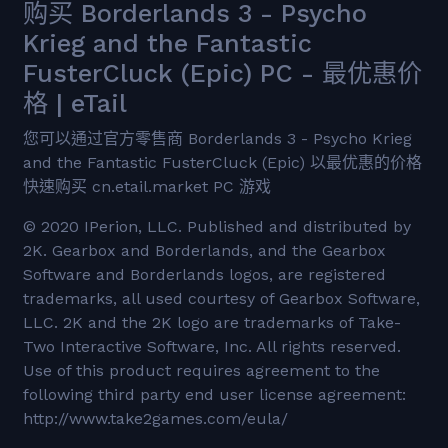
购买 Borderlands 3 - Psycho
Krieg and the Fantastic
FusterCluck (Epic) PC - 最优惠价
格 | eTail
您可以通过官方零售商 Borderlands 3 - Psycho Krieg
and the Fantastic FusterCluck (Epic) 以最优惠的价格
快速购买 cn.etail.market PC 游戏
© 2020 IPerion, LLC. Published and distributed by
2K. Gearbox and Borderlands, and the Gearbox
Software and Borderlands logos, are registered
trademarks, all used courtesy of Gearbox Software,
LLC. 2K and the 2K logo are trademarks of Take-
Two Interactive Software, Inc. All rights reserved.
Use of this product requires agreement to the
following third party end user license agreement:
http://www.take2games.com/eula/