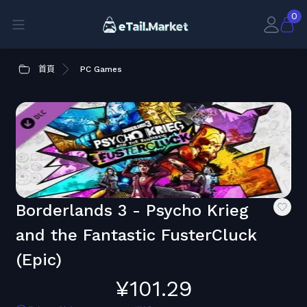
0
首頁
PC Games
Borderlands 3 - Psycho Krieg
and the Fantastic FusterCluck
(Epic)
¥101.29