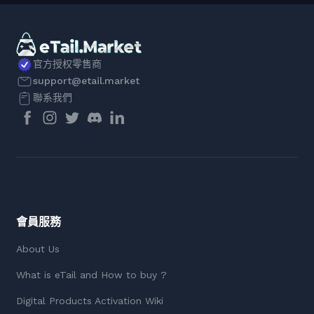
官方授权零售商
support@etail.market
聯系我們
會員服務
About Us
What is eTail and How to buy ?
Digital Products Activation Wiki