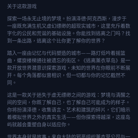
关于这款游戏
探索一场永无止境的梦境。扮演泽德·阿克西斯，漫步于
一座既充满生机又虚幻缥缈的超现实城市，这里充斥着数
字化的公民和荒诞的基础设施。你能找到逃离之门吗？找
到一条出路，逃离这个比你更了解你的世界？
踏入一座由记忆与代码塑造的城市——路灯低吟着摇篮
曲，螺旋楼梯通往被遗忘的街区。《逃离薰衣草岛》是一
款开放世界潜意识探索游戏，未知的世界在你眼前不断展
开。每个角落都似曾相识，但一切都与你的记忆截然不
同。
这是一款关于迷失于虚无缥缈之间的游戏：梦境与清醒之
间的空间，你既了解自己，也了解自己可能成为的样子。
你将扮演泽德，收集语言、艺术和建筑的碎片，它们暗示
着模拟世界之外的真实生活——但你探索得越深，这座岛
屿就越会重塑自身以适应你。
世界本身就是故事。来自大陆的邪恶组织薰衣草公司与一