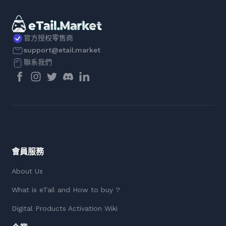
官方授权零售商
support@etail.market
聯系我們
會員服務
About Us
What is eTail and How to buy ?
Digital Products Activation Wiki