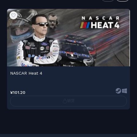
NASCAR Heat 4
¥101.20
缺货