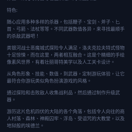
特色:
随心应用多种多样的杀器，包括鞭子、宝剑、斧子、匕
首、弓箭、法杖等等。不同武器数值各异，来寻找最顺手
的杀敌武器吧！
类银河战士恶魔城式探险令人满足，洛夫克拉夫特式怪物
十足惊悚，而在这里，两者相互融合。这是个精细的手绘
像素风世界，有着壮丽哥特美学以及人工关卡设计。
从角色形象、技能、数值，到武器，定制游玩体验，让它
最符合你游玩类似角色扮演游戏的风格。
通过探险和击败敌人收集战利品，然后通过制作升级武
器。
游历这片危机四伏的大陆的各个角落，包括令人向往的商
人村落、森林、神殿囚牢、浮岛、受诅咒的大教堂，以及
地狱般的埃德兰。