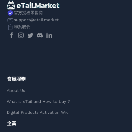
官方授权零售商
support@etail.market
聯系我們
會員服務
About Us
What is eTail and How to buy ?
Digital Products Activation Wiki
企業