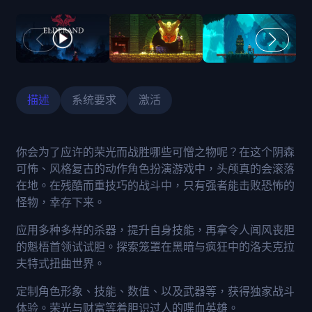
描述
系统要求
激活
你会为了应许的荣光而战胜哪些可憎之物呢？在这个阴森
可怖、风格复古的动作角色扮演游戏中，头颅真的会滚落
在地。在残酷而重技巧的战斗中，只有强者能击败恐怖的
怪物，幸存下来。
应用多种多样的杀器，提升自身技能，再拿令人闻风丧胆
的魁梧首领试试胆。探索笼罩在黑暗与疯狂中的洛夫克拉
夫特式扭曲世界。
定制角色形象、技能、数值、以及武器等，获得独家战斗
体验。荣光与财富等着胆识过人的喋血英雄。