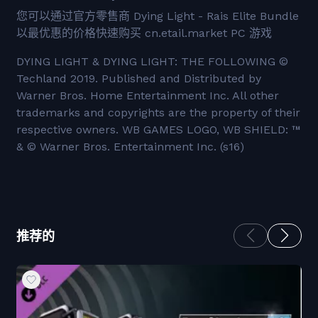
您可以通过官方零售商 Dying Light - Rais Elite Bundle
以最优惠的价格快速购买 cn.etail.market PC 游戏
DYING LIGHT & DYING LIGHT: THE FOLLOWING ©
Techland 2019. Published and Distributed by
Warner Bros. Home Entertainment Inc. All other
trademarks and copyrights are the property of their
respective owners. WB GAMES LOGO, WB SHIELD: ™
& © Warner Bros. Entertainment Inc. (s16)
推荐的