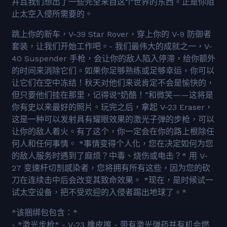
并且我们想出了一些完全来自这个世界的东西。正是你阻
止太空入侵所需要的。
跳上你的新车，V-39 Star Rover，穿上你的 V-9 防御者
套装，让我们开始工作吧。- 我们最伟大的成就之一，V-
40 Suspender 手枪，会让你的敌人陷入停滞，给你额外
的时间来消除它们。如果你足够熟练或足够幸运，你可以
让它们在空中冻结！秋天对他们来说肯定不会是愉快的，
但只要他们挂在那里，记得说“奶酪！”和微笑——这将是
你有史以来最好的照片。玩完之后，拿起 V-23 Eraser，
这是一种可以发射具有耀眼效果的激光子弹的步枪，可以
让你的敌人着火。有了这个，你一定会在你的路上根除任
何人和任何事情。 *事情变得个人化，您在决定如何为您
的敌人服务时遇到了麻烦？中毒、烧伤或电击？* 用 V-
27 变速杆切割感染者，您将拥有所有这些，因为您的砍
刀在连续击中后会改变其致命效果。 *现在，是时候试一
试太空设备，把不受欢迎的入侵者踢出地球了。*
*该捆绑包包含：*
- *激光步枪* - V-23 橡皮擦 - 带有激光弹药并有机会燃