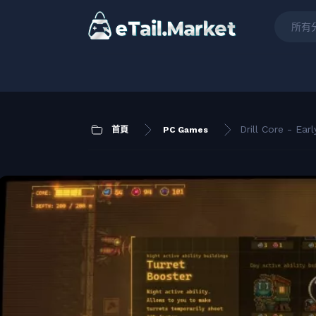
所有
Drill Core - Ear
首頁
PC Games