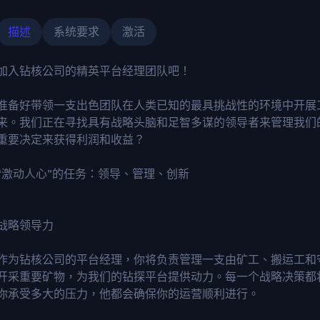
描述
系统要求
激活
加入钻核公司的精英平台经理团队吧！
准备好带领一支出色团队在人类已知的最具挑战性的环境中开展
来。我们正在寻找具有战略头脑和足智多谋的领导者来管理我们
重要决定来获得利润和收益？
“激动人心”的任务：领导、管理、创新
战略领导力
作为钻核公司的平台经理，你将负责管理一支由矿工、搬运工和
开采重要矿物，为我们的钻探平台提供动力。每一个战略决策都
你承受多大的压力，他都会确保你的运营顺利进行。