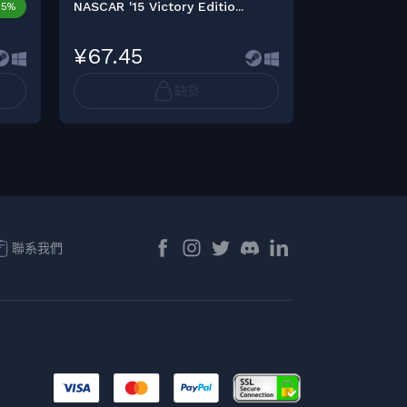
NASCAR '15 Victory Editio...
NASCAR Heat
15%
¥67.45
¥101.20
缺货
聯系我們