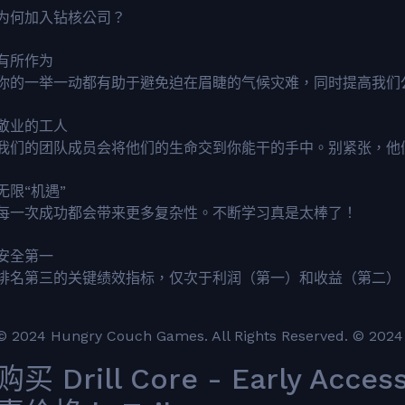
为何加入钻核公司？
有所作为
你的一举一动都有助于避免迫在眉睫的气候灾难，同时提高我们
敬业的工人
我们的团队成员会将他们的生命交到你能干的手中。别紧张，他
无限“机遇”
每一次成功都会带来更多复杂性。不断学习真是太棒了！
安全第一
排名第三的关键绩效指标，仅次于利润（第一）和收益（第二）
© 2024 Hungry Couch Games. All Rights Reserved. © 2024 t
购买 Drill Core - Early Acc