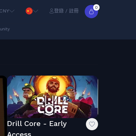
0
CNY
登錄 / 註冊
nity
Drill Core - Early
Access