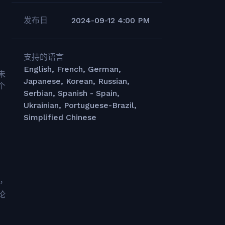
发布日
2024-09-12 4:00 PM
支持的语言
English, French, German,
未
Japanese, Korean, Russian,
个
Serbian, Spanish - Spain,
Ukrainian, Portuguese-Brazil,
Simplified Chinese
，
论