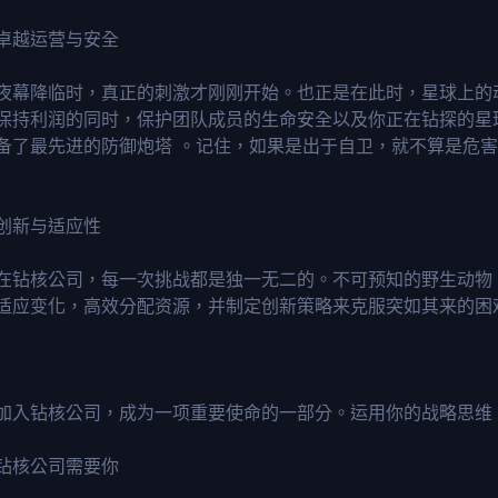
卓越运营与安全
夜幕降临时，真正的刺激才刚刚开始。也正是在此时，星球上的
保持利润的同时，保护团队成员的生命安全以及你正在钻探的星
备了最先进的防御炮塔 。记住，如果是出于自卫，就不算是危
创新与适应性
在钻核公司，每一次挑战都是独一无二的。不可预知的野生动物
适应变化，高效分配资源，并制定创新策略来克服突如其来的困
加入钻核公司，成为一项重要使命的一部分。运用你的战略思维
钻核公司需要你