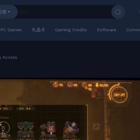
分类
PC Games
礼品卡
Gaming Credits
Software
Commu
ly Access