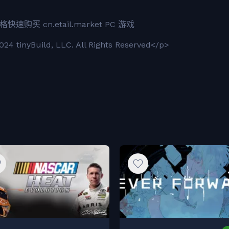
快速购买 cn.etail.market PC 游戏
4 tinyBuild, LLC. All Rights Reserved</p>