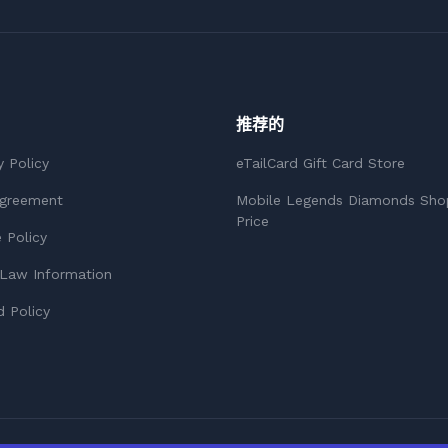
推荐的
y Policy
eTailCard Gift Card Store
Agreement
Mobile Legends Diamonds Sho
Price
 Policy
Law Information
 Policy