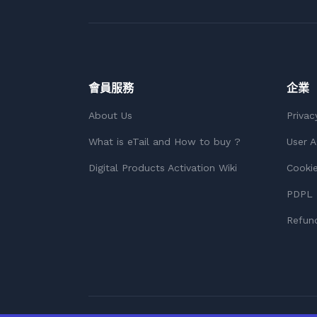
會員服務
企業
About Us
Privac
What is eTail and How to buy ?
User 
Digital Products Activation Wiki
Cookie
PDPL 
Refund