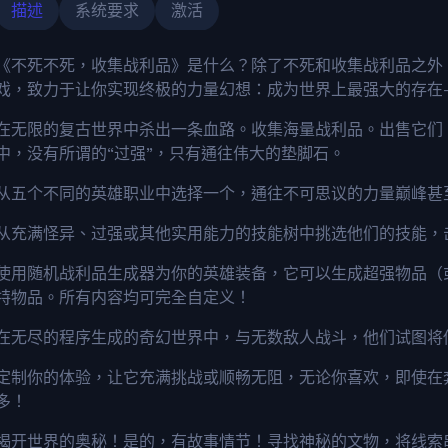
描述
系统要求
激活
《不死不死，收集战利品》是什么？除了不死和收集战利品之外，它还
戏，致力于让你实现终极的力量幻想：成为世界上最强大的存在
在无限的复古世界中杀出一条血路。收集海量战利品。出售它们
中，没有所谓的“过强”，只有通往伟大的垫脚石。
从五个不同的英雄职业中选择一个，通往不可思议的力量巅峰甚
从充满怪异、过强或其他实用能力的技能树中挑选他们的技能，
使用随机战利品生成器为你的英雄装备，它可以生成超强物品（
特物品。所有内容均可完全自定义！
在无尽的程序生成的奇幻世界中，与无数敌人战斗，他们试图将
定制你的体验，让它充满挑战或顺畅无阻，无论你喜欢，即使在
多！
揭开世界的奥秘！是的，有故事情节！寻找神秘的文物，将线索