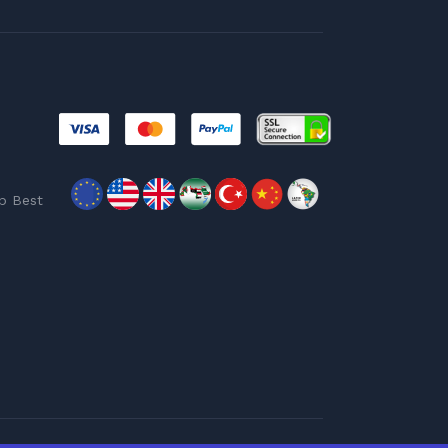
p Best