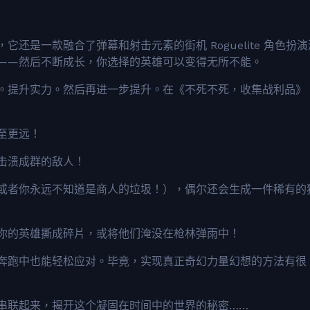
是一款融合了弹幕和射击元素的街机 Roguelite 角色扮演
——然后不断成长，你选择的英雄可以变得无所不能。
。提升实力。然后再进一步提升。在《不死不死，收集战利品》
至更远！
击溃成群的敌人！
或者你永远不知道是商人的垃圾！），偶尔还会生成一件稀有的
你的英雄撕成碎片，或将他们淹没在枪林弹雨中！
奔跑中也能轻松应对。毕竟，实现真正奇幻力量幻想的方法有很
串联起来，揭开这个凝固在时间中的世界的秘密……