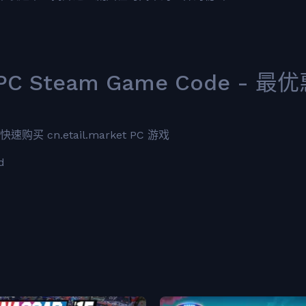
t PC Steam Game Code - 最
速购买 cn.etail.market PC 游戏
d