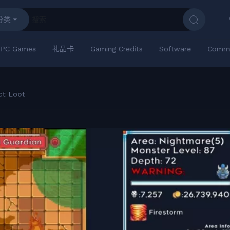
分类
PC Games
礼品卡
Gaming Credits
Software
Commu
ect Loot