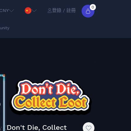
0
CNY
登錄 / 註冊
nity
Don't Die, Collect