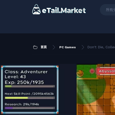
所有
Don't Die, Coll
首頁
PC Games