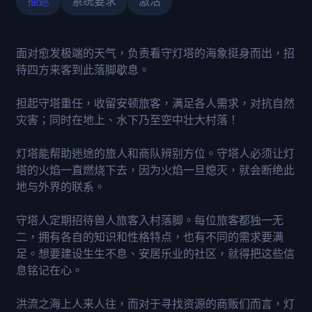
描述
系统要求
激活
面对愈发极端的天气，负责看守灯塔的海象挺身而出，招
待四方来客到此落脚歇息。
担起守塔重任，收留安顿旅客，满足各人需求，对抗自然
灾害；同时在地上、水下乃至空中壮大村落！
灯塔能帮助迷途的旅人和商队辨别方位。守塔人必须让灯
塔的火焰一直燃烧下去，因为火焰一旦熄灭，就会断绝此
地与外界的联系。
守塔人定期招待兽人旅客入村落脚。每位旅客都独一无
二，拥有各自的知识和性格特点，也有不同的需求要满
足。想要建设生生不息、安居乐业的社区，就得把这些信
息铭记在心。
洪流之海上人来人往，而对于寻找资源的商贩们而言，灯