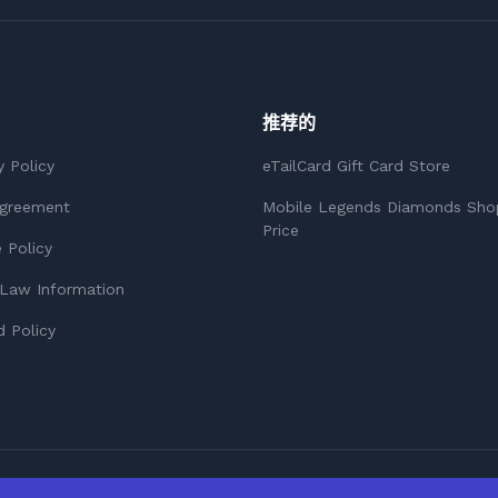
推荐的
y Policy
eTailCard Gift Card Store
Agreement
Mobile Legends Diamonds Sho
Price
 Policy
Law Information
 Policy