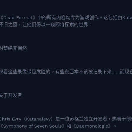
《Dead Format》中的所有内容均专为游戏创作。这包括由Ka
怀旧之窗，让他们得以一窥即将探索的世界。
封禁绝非偶然
观看这些录像带是危险的。有些东西本不该被记录下来……而现
关于开发者
Chris Evry（Katanalevy）是一位苏格兰独立开发者，
《Symphony of Seven Souls》和《Daemonologie》。