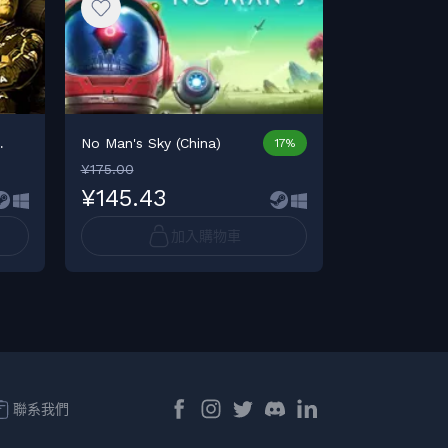
.
No Man's Sky (China)
Bus Simulato
17%
¥175.00
¥145.43
¥47.21
加入購物車
聯系我們