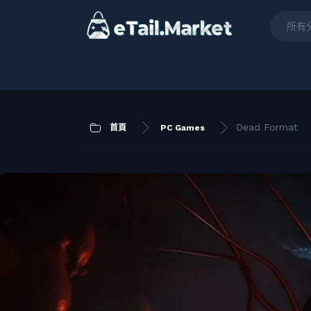
所有
Dead Format
首頁
PC Games