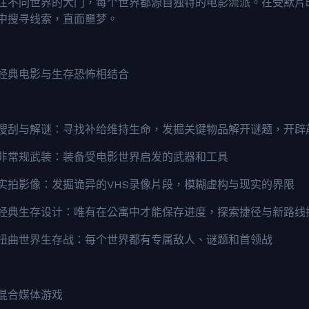
往不同世界的大门，每个世界都源自独特的电影流派。在受默片
中搜寻线索，直面噩梦。
经典电影与生存恐怖相结合
搜刮与解谜：寻找补给维持生命，发掘关键物品解开谜题，开辟
非常规武装：装备受电影世界启发的武器和工具
实拍影像：发掘诡异的VHS录像片段，模糊虚构与现实的界限
经典生存设计：唯有在公寓中才能保存进度，探索捷径与新路线
扭曲世界生存战：每个世界都有专属敌人、谜题和首领战
混合媒体游戏