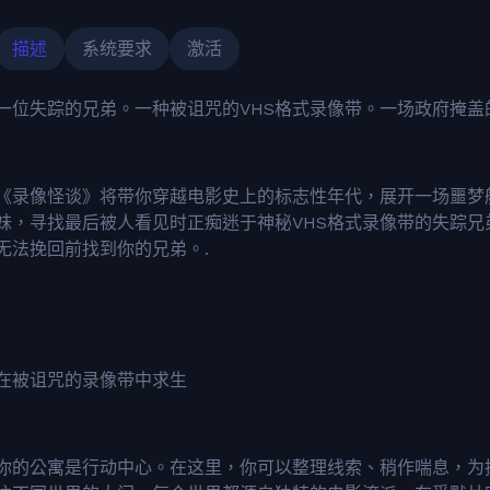
描述
系统要求
激活
一位失踪的兄弟。一种被诅咒的VHS格式录像带。一场政府掩盖
《录像怪谈》将带你穿越电影史上的标志性年代，展开一场噩梦般
妹，寻找最后被人看见时正痴迷于神秘VHS格式录像带的失踪
无法挽回前找到你的兄弟。.
在被诅咒的录像带中求生
你的公寓是行动中心。在这里，你可以整理线索、稍作喘息，为