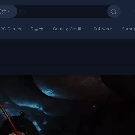
分类
PC Games
礼品卡
Gaming Credits
Software
Commu