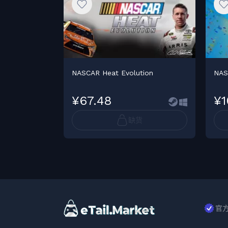
NASCAR Heat Evolution
NAS
¥67.48
¥1
缺货
官