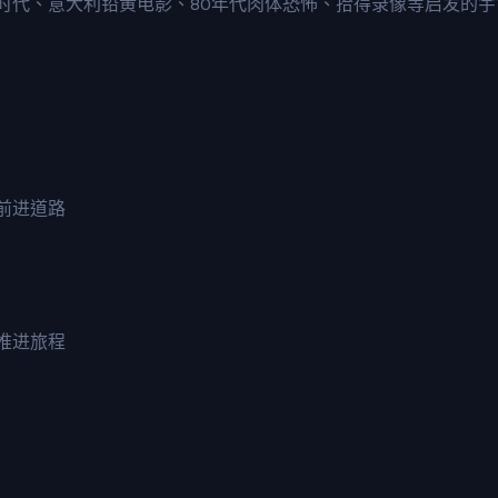
时代、意大利铅黄电影、80年代肉体恐怖、拾得录像等启发的宇
前进道路
推进旅程