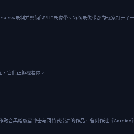
tanalevy录制并剪辑的VHS录像带。每卷录像带都为玩家打开了
在，它们正凝视着你。
热衷于创作融合黑暗感官冲击与哥特式崇高的作品。曾创作过《Cardiac