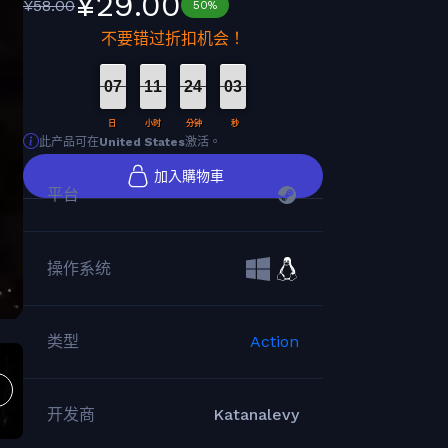
¥29.00
¥58.00
50%
不要错过折扣机会！
07
11
24
02
日
小时
分钟
秒
此产品可在
United States
激活。
加入購物車
平台
操作系统
类型
Action
开发商
Katanalevy