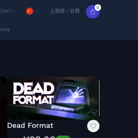
0
CNY
登錄 / 註冊
nity
Dead Format