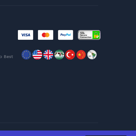
p Best