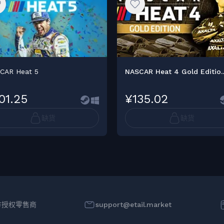
CAR Heat 5
NASCAR Heat 4 Gold Editio..
01.25
¥135.02
缺货
缺货
方授权零售商
support@etail.market