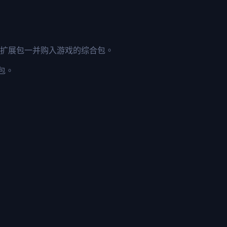
以连同扩展包一并购入游戏的综合包。
包。