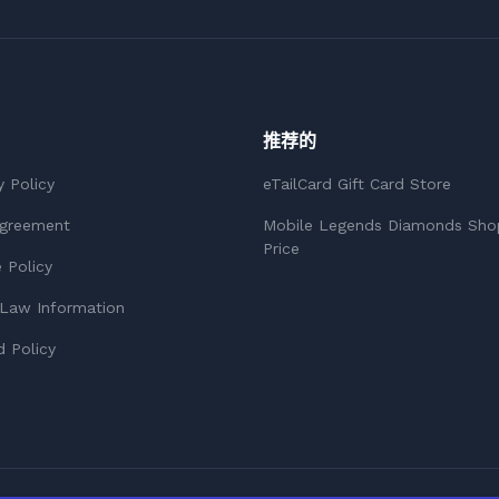
推荐的
y Policy
eTailCard Gift Card Store
Agreement
Mobile Legends Diamonds Sho
Price
 Policy
Law Information
 Policy