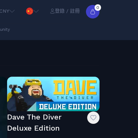
0
CNY
登錄 / 註冊
nity
Dave The Diver
Deluxe Edition