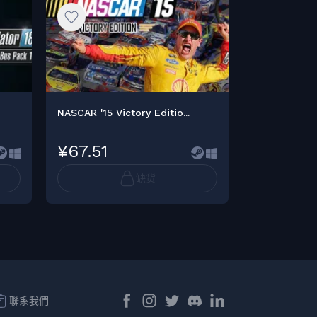
NASCAR '15 Victory Editio...
NASCAR Heat
¥67.51
¥101.29
缺货
聯系我們