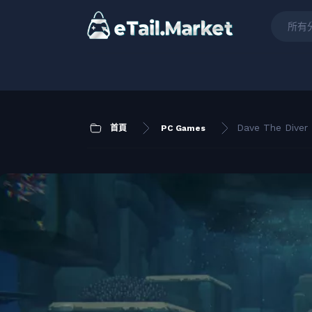
所有
Dave The Diver 
首頁
PC Games