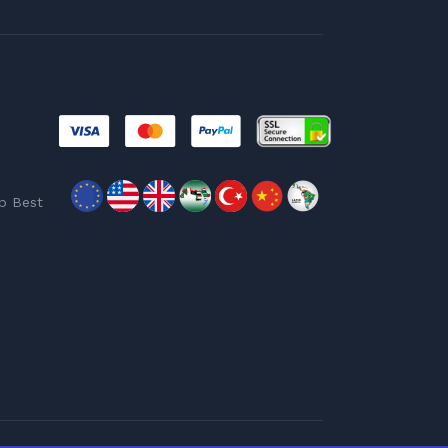
p Best