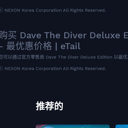
ⓒ NEXON Korea Corporation All Rights Reserved.
购买 Dave The Diver Deluxe 
- 最优惠价格 | eTail
您可以通过官方零售商 Dave The Diver Deluxe Edition 以最
ⓒ NEXON Korea Corporation All Rights Reserved.
推荐的