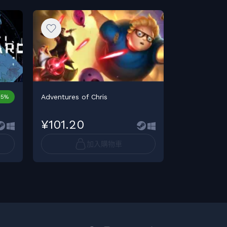
Adventures of Chris
NASCAR Heat
15%
¥101.20
¥101.20
加入購物車