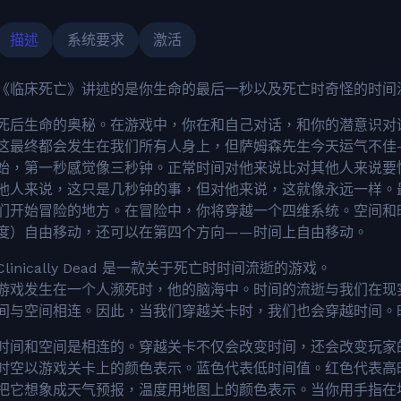
描述
系统要求
激活
《临床死亡》讲述的是你生命的最后一秒以及死亡时奇怪的时间
死后生命的奥秘。在游戏中，你在和自己对话，和你的潜意识对
这最终都会发生在我们所有人身上，但萨姆森先生今天运气不佳
始，第一秒感觉像三秒钟。正常时间对他来说比对其他人来说要
他人来说，这只是几秒钟的事，但对他来说，这就像永远一样。
们开始冒险的地方。在冒险中，你将穿越一个四维系统。空间和
度）自由移动，还可以在第四个方向——时间上自由移动。
Clinically Dead 是一款关于死亡时时间流逝的游戏。
游戏发生在一个人濒死时，他的脑海中。时间的流逝与我们在现
间与空间相连。因此，当我们穿越关卡时，我们也会穿越时间。
时间和空间是相连的。穿越关卡不仅会改变时间，还会改变玩家
时空以游戏关卡上的颜色表示。蓝色代表低时间值。红色代表高
把它想象成天气预报，温度用地图上的颜色表示。当你用手指在