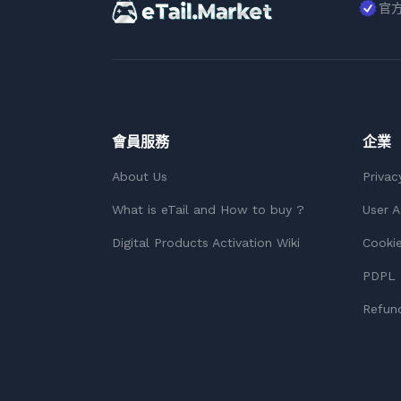
官
會員服務
企業
About Us
Privac
What is eTail and How to buy ?
User 
Digital Products Activation Wiki
Cookie
PDPL 
Refund