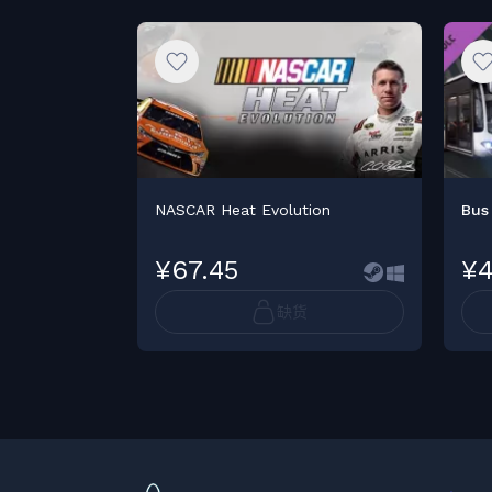
NASCAR Heat Evolution
Bus 
¥67.45
¥4
缺货