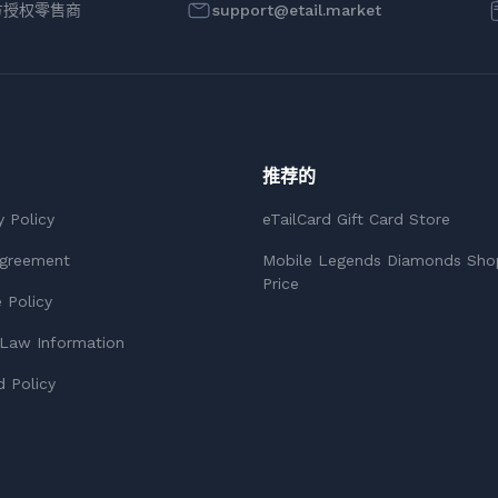
方授权零售商
support@etail.market
推荐的
y Policy
eTailCard Gift Card Store
Agreement
Mobile Legends Diamonds Sho
Price
 Policy
Law Information
 Policy