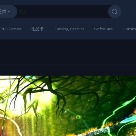
分类
PC Games
礼品卡
Gaming Credits
Software
Commu