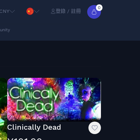
0
CNY
登錄 / 註冊
nity
Clinically Dead