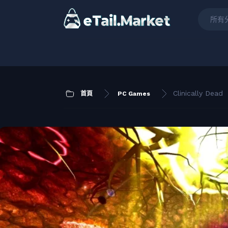
所有
Clinically Dead
首頁
PC Games