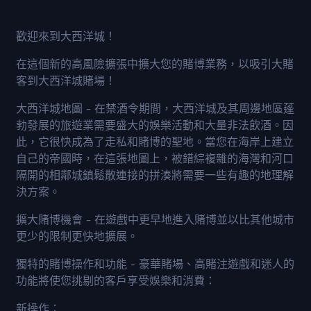
歡迎來到大西洋城！
在這個新的高風險擴張中擴大您的賭博業務，以吸引大賭
客到大西洋城賭場！
大西洋城地圖 - 在禁酒令期間，大西洋城及其周邊地區蓬
勃發展的旅遊業需要盛大的娛樂活動和大量非法飲酒。因
此，它很快成為了走私和賭博的聖地。當您在海岸上建立
自己的帝國時，在這張地圖上，被錯綜複雜的海灣和河口
隔開的相鄰城鎮鬆散連接的拼湊將需要一些有趣的地理解
決方案。
擴大賭博機會 - 在遊戲中更早地進入賭博並以比其他城市
更少的限制更快地擴展。
獨特的賭博操作和功能 - 豪華賭場、高賭注遊戲和迷人的
功能將使您挑剔的客戶享受娛樂和消費：
新操作：