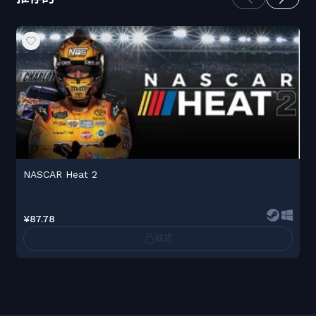
NASCAR Heat 2
¥87.78
缺货