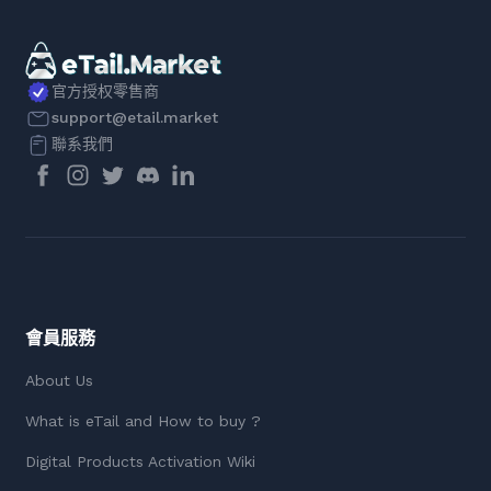
官方授权零售商
support@etail.market
聯系我們
會員服務
About Us
What is eTail and How to buy ?
Digital Products Activation Wiki