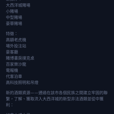
大西洋城賭場
小賭場
中型賭場
豪華賭場
特徵：
高額老虎機
場外投注站
豪客廳
賭博書房撲克桌
百家樂沙龍
電報機
代客泊車
高科技照明和吊燈
新的酒類資源——通過在該市各個民族之間建立牢固的聯
繫，了解、獲取流入大西洋城的新型非法酒類並從中獲
利：