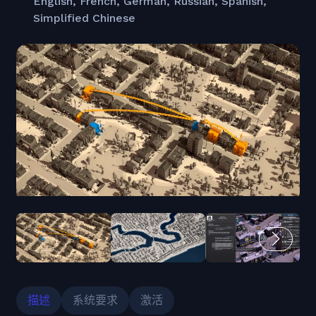
English, French, German, Russian, Spanish,
Simplified Chinese
描述
系统要求
激活