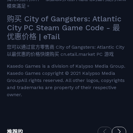
模來滿足。
购买 City of Gangsters: Atlantic
City PC Steam Game Code - 最
优惠价格 | eTail
您可以通过官方零售商 City of Gangsters: Atlantic City
以最优惠的价格快速购买 cn.etail.market PC 游戏
Kasedo Games is a division of Kalypso Media Group.
Kasedo Games copyright © 2021 Kalypso Media
GroupAll rights reserved. All other logos, copyrights
and trademarks are property of their respective
owner.
推荐的