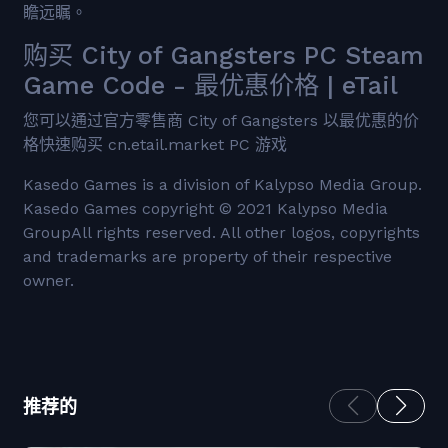
瞻远瞩。
购买 City of Gangsters PC Steam
Game Code - 最优惠价格 | eTail
您可以通过官方零售商 City of Gangsters 以最优惠的价
格快速购买 cn.etail.market PC 游戏
Kasedo Games is a division of Kalypso Media Group.
Kasedo Games copyright © 2021 Kalypso Media
GroupAll rights reserved. All other logos, copyrights
and trademarks are property of their respective
owner.
推荐的