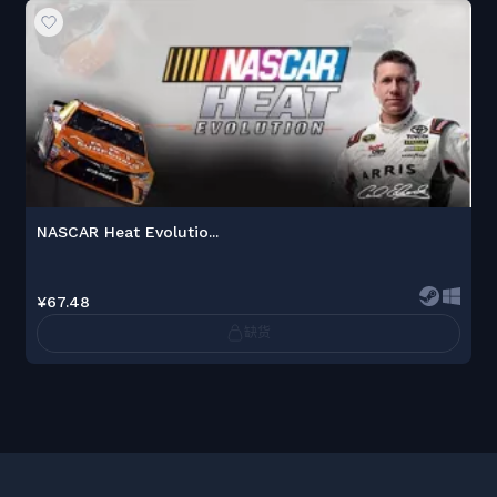
NASCAR Heat Evolutio...
¥67.48
缺货