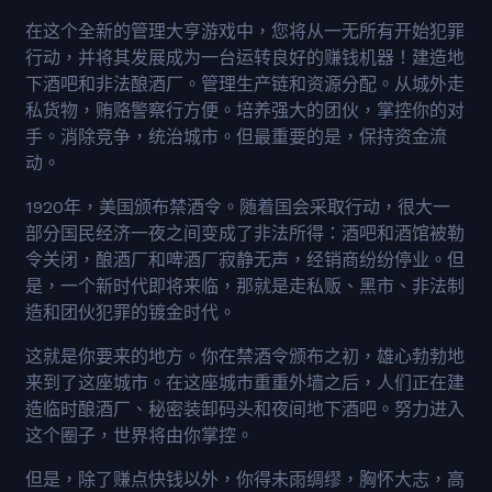
在这个全新的管理大亨游戏中，您将从一无所有开始犯罪
行动，并将其发展成为一台运转良好的赚钱机器！建造地
下酒吧和非法酿酒厂。管理生产链和资源分配。从城外走
私货物，贿赂警察行方便。培养强大的团伙，掌控你的对
手。消除竞争，统治城市。但最重要的是，保持资金流
动。
1920年，美国颁布禁酒令。随着国会采取行动，很大一
部分国民经济一夜之间变成了非法所得：酒吧和酒馆被勒
令关闭，酿酒厂和啤酒厂寂静无声，经销商纷纷停业。但
是，一个新时代即将来临，那就是走私贩、黑市、非法制
造和团伙犯罪的镀金时代。
这就是你要来的地方。你在禁酒令颁布之初，雄心勃勃地
来到了这座城市。在这座城市重重外墙之后，人们正在建
造临时酿酒厂、秘密装卸码头和夜间地下酒吧。努力进入
这个圈子，世界将由你掌控。
但是，除了赚点快钱以外，你得未雨绸缪，胸怀大志，高