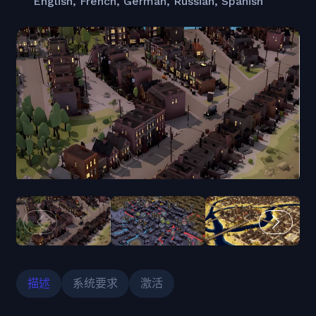
English, French, German, Russian, Spanish
描述
系统要求
激活