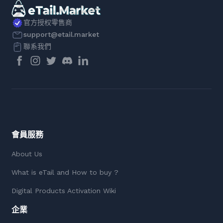
官方授权零售商
support@etail.market
聯系我們
會員服務
About Us
What is eTail and How to buy ?
Digital Products Activation Wiki
企業