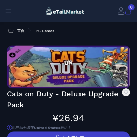
0
首頁
PC Games
Cats on Duty - Deluxe Upgrade
Pack
¥26.94
此产品无法在
United States
激活！