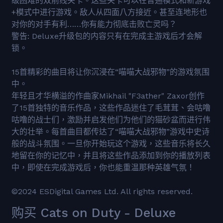
级困难的双前线关卡。这些关卡可以在普通模式和新游戏
+模式中进行游戏。敌人从四面八方接近。甚至连地形也
对你的对手有利……你有能力彻底击败亡灵吗？
警告: Deluxe升级包的内容只有在完成主游戏后才会解
锁。
15首精彩的曲目将让你沉浸在“喵喵大战邪物”的游戏氛围
中。
年轻且才华横溢的作曲家Mikhail "F3ather" Zaxor创作
了15首独特的音乐作品，这些作品迷住了毛茸茸、会咕噜
咕噜的战士们，激励并启发他们为他们的猫砂盆而进行伟
大的壮举。每首曲目都传达了“喵喵大战邪物”游戏中史诗
般的战斗氛围。一旦你开始玩这个游戏，这些音乐将长久
地留在你的记忆中，并且将这些作品添加到你的播放列表
中，即使在完成游戏后，你也能重温那种英雄气氛！
©2024 ESDigital Games Ltd. All rights reserved.
购买 Cats on Duty - Deluxe