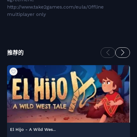
http://www.take2games.com/eula/Offline
multiplayer only
推荐的
El Hijo - A Wild Wes...