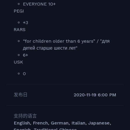
EVERYONE 10+
PEGI
+3
RARS
“for children older than 6 years” / "для
детей старше шести лет"
6+
USK
0
发布日
2020-11-19 6:00 PM
支持的语言
English, French, German, Italian, Japanese,
Spanish, Traditional Chinese