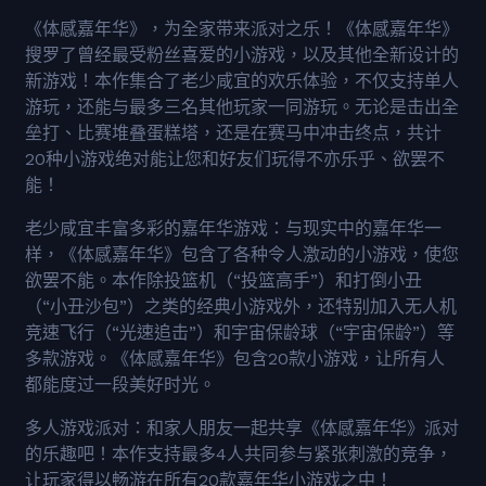
《体感嘉年华》，为全家带来派对之乐！《体感嘉年华》
搜罗了曾经最受粉丝喜爱的小游戏，以及其他全新设计的
新游戏！本作集合了老少咸宜的欢乐体验，不仅支持单人
游玩，还能与最多三名其他玩家一同游玩。无论是击出全
垒打、比赛堆叠蛋糕塔，还是在赛马中冲击终点，共计
20种小游戏绝对能让您和好友们玩得不亦乐乎、欲罢不
能！
老少咸宜丰富多彩的嘉年华游戏：与现实中的嘉年华一
样，《体感嘉年华》包含了各种令人激动的小游戏，使您
欲罢不能。本作除投篮机（“投篮高手”）和打倒小丑
（“小丑沙包”）之类的经典小游戏外，还特别加入无人机
竞速飞行（“光速追击”）和宇宙保龄球（“宇宙保龄”）等
多款游戏。《体感嘉年华》包含20款小游戏，让所有人
都能度过一段美好时光。
多人游戏派对：和家人朋友一起共享《体感嘉年华》派对
的乐趣吧！本作支持最多4人共同参与紧张刺激的竞争，
让玩家得以畅游在所有20款嘉年华小游戏之中！