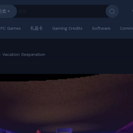
分类
PC Games
礼品卡
Gaming Credits
Software
Commu
- Vacation Desperation