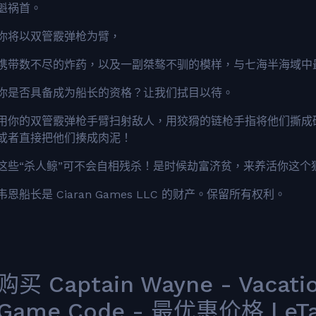
魁祸首。
你将以双管霰弹枪为臂，
携带数不尽的炸药，以及一副桀骜不驯的模样，与七海半海域中最
你是否具备成为船长的资格？让我们拭目以待。
用你的双管霰弹枪手臂扫射敌人，用狡猾的链枪手指将他们撕成
或者直接把他们揍成肉泥！
这些“杀人鲸”可不会自相残杀！是时候劫富济贫，来养活你这个
韦恩船长是 Ciaran Games LLC 的财产。保留所有权利。
购买 Captain Wayne - Vacati
Game Code - 最优惠价格 | eTa