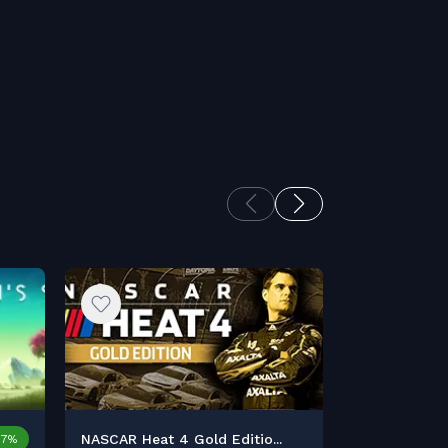
NASCAR Heat 4 Gold Editio...
Ever Forwar
17%