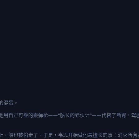
的混蛋。
他用自己可靠的霰弹枪——“船长的老伙计”——代替了断臂，驾
上，船也被偷走了。于是，韦恩开始做他最擅长的事：消灭所有