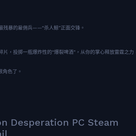
残暴的雇佣兵——“杀人鲸”正面交锋。
碎片，投掷一瓶爆炸性的“爆裂啤酒”，从你的掌心释放雷霆之力
狠角色了。
on Desperation PC Steam
il