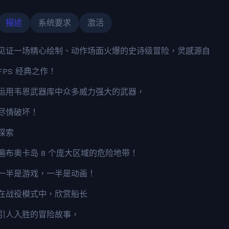
描述
系统要求
激活
见证一场精心绘制、动作场面火爆的史诗级冒险，灵感源自
FPS 经典之作！
运用韦恩武器库中众多威力强大的武器，
尽情破坏！
探索
遍布奥卡岛 8 个庞大区域的危险地带！
一半是游戏，一半是动画！
在战役模式中，欣赏船长
引人入胜的冒险故事，