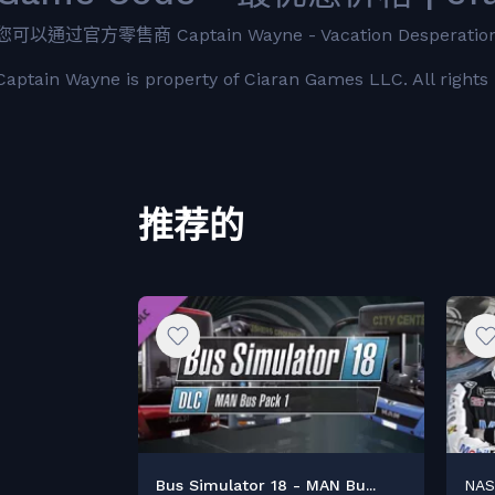
您可以通过官方零售商 Captain Wayne - Vacation Desperat
Captain Wayne is property of Ciaran Games LLC. All rights 
推荐的
Bus Simulator 18 - MAN Bu...
NAS