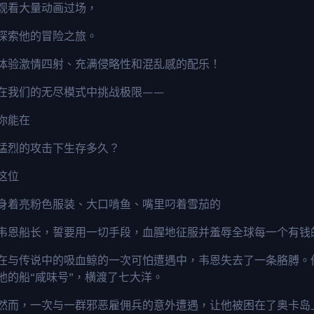
观看大量动画过场，
探索他的冒险之旅。
体验激情四射、充满侵略性和混乱感的配乐！
在我们的无尽模式中挑战极限——
你能在
猛烈的攻击下生存多久？
这位
身着亮粉色服装、大口啃鱼、嘴里叼着雪茄的
韦恩船长，誓要用一切手段，血腥地征服并羞辱全球每一个有钱
在与传说中的吸血鲸的一次可怕遭遇中，韦恩失去了一条胳膊。
他的船“咸味号”，横渡了七大洋。
然而，一次与一群邪恶雇佣兵的意外遭遇，让他被困在了奥卡岛