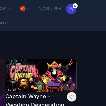
0
CNY
登錄 / 註冊
nity
Captain Wayne -
Vacation Desperation