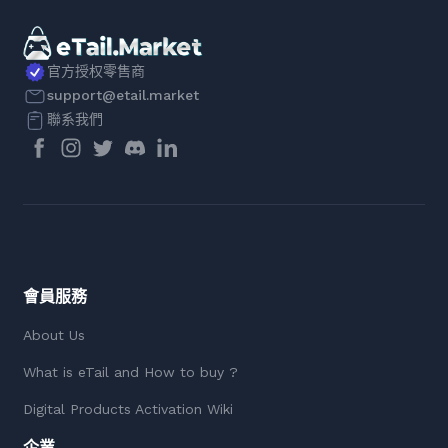
官方授权零售商
support@etail.market
聯系我們
會員服務
About Us
What is eTail and How to buy ?
Digital Products Activation Wiki
企業