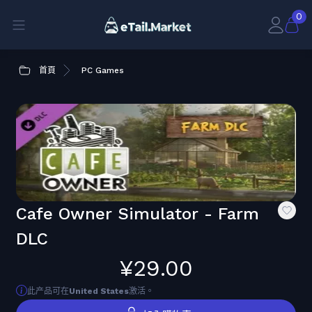
0
首頁
PC Games
Cafe Owner Simulator - Farm
DLC
¥29.00
此产品可在
United States
激活。