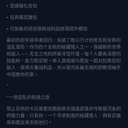
• 变速箱化妆包
• 玩具箱武器包
• 可装备的经验值和战利品掉落提升模组
最初的射手掠夺者回归，包装了数以万计的枪支和全新的
混乱冒险！作为四个全新的秘藏猎人之一，穿越新的世界
和敌人——无主之地的终极寻宝坏蛋，每个人都有深厚的
技能树、能力和定制。单人游戏或与朋友一起对抗疯狂的
敌人，获得大量战利品，并从银河系最无情的邪教领袖手
中拯救你的家。
"
“一场混乱的刺激之旅
阻止狂热的卡吕普索双胞胎联合强盗部落并夺取银河系的
终极力量。只有你，一个寻求刺激的秘藏猎人，拥有武器
库和盟友来击败他们。