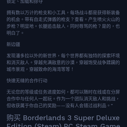
锁定、加载和掠夺
拥有数以万计的枪支和小工具，每场战斗都是获得新装备
的机会。带有自走式弹盾的枪支？查看。产生喷火火山的
步枪？明显地。长腿追击敌人，同时辱骂的枪？是的，也
明白了。
新边疆
发现潘多拉以外​​的新世界，每个世界都有独特的探索环境
和消灭敌人。穿越充满敌意的沙漠，穿越饱受战争蹂躏的
城市景观，穿越致命的海湾等等！
快速无缝的合作行动
无论您的等级或任务进度如何，都可以随时在线或在分屏
合作中与任何人一起玩。作为一个团队消灭敌人和挑战，
但收获属于你自己的奖励——没有人会错过战利品。”
购买 Borderlands 3 Super Deluxe
Edition (Steam) PC Steam Game