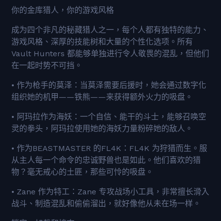
你的金库猎人，你的游戏风格
成为四个非凡的秘藏猎人之一，每个人都有独特的能力、
游戏风格、深厚的技能树和大量的个性化选项。所有
Vault Hunters 都能够单独进行令人敬畏的混乱，但他们
在一起时势不可挡。
• 作为枪手的莫泽：当莫泽需要后援时，她会通过数字化
组织她的机甲——铁熊——来获得额外火力的吸盘。
• 阿玛拉作为海妖：一个自信、能干的斗士，能够召唤空
灵的拳头，阿玛拉使用她的海妖力量粉碎她的敌人。
• 作为BEASTMASTER 的FL4K：FL4K 为狩猎而生。服
从主人每一个命令的忠诚野兽也是如此。他们喜欢的猎
物？毫无戒心的土匪，那些可怜的吸盘。
• Zane 作为特工：Zane 专攻战场小工具，非常擅长滑入
战斗、制造混乱和偷偷溜出，就好像他从未在场一样。