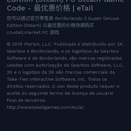
Code - 最优惠价格 | eTail
您可以通过官方零售商 Borderlands 3 Super Deluxe
Edition (Steam) 以最优惠的价格快速购买
cn.etail.market PC 游戏
© 2019 IPerion, LLC. Publicado e distribuído por 2K.
Gearbox e Borderlands, e os logotipos da Gearbox
Software e de Borderlands, são marcas registradas
usadas com autorização da Gearbox Software, LLC.
2K e o logotipo da 2K são marcas comerciais da
Take-Two Interactive Software, Inc. Todos os
direitos reservados. O uso deste produto requer o
aceite do seguinte termo de licença de usuário
final de terceiros:
http://www.take2games.com/eula/