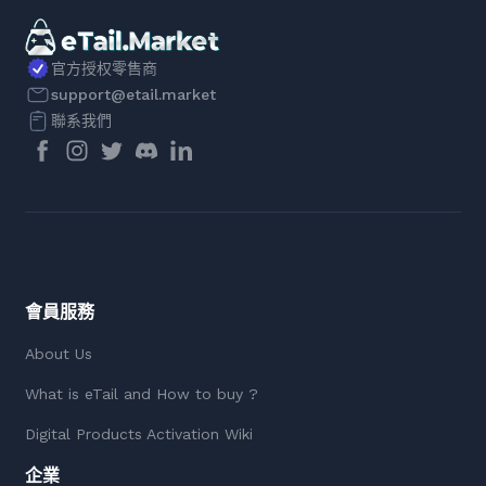
官方授权零售商
support@etail.market
聯系我們
會員服務
About Us
What is eTail and How to buy ?
Digital Products Activation Wiki
企業