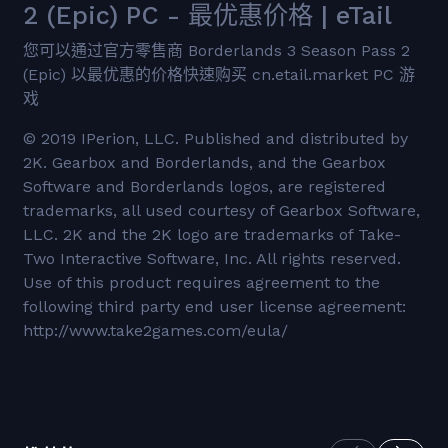
2 (Epic) PC - 最优惠价格 | eTail
您可以通过官方零售商 Borderlands 3 Season Pass 2
(Epic) 以最优惠的价格快速购买 cn.etail.market PC 游
戏
© 2019 IPerion, LLC. Published and distributed by
2K. Gearbox and Borderlands, and the Gearbox
Software and Borderlands logos, are registered
trademarks, all used courtesy of Gearbox Software,
LLC. 2K and the 2K logo are trademarks of Take-
Two Interactive Software, Inc. All rights reserved.
Use of this product requires agreement to the
following third party end user license agreement:
http://www.take2games.com/eula/