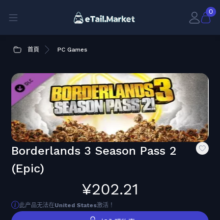
0
首頁
PC Games
Borderlands 3 Season Pass 2
(Epic)
¥202.21
此产品无法在
United States
激活！