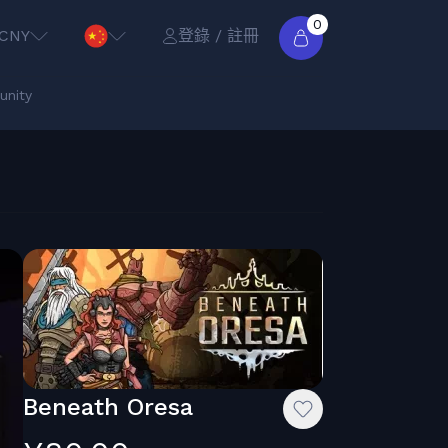
0
CNY
登錄 / 註冊
nity
Beneath Oresa