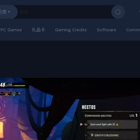
分类
PC Games
礼品卡
Gaming Credits
Software
Commu