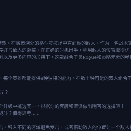
e卡牌构筑游戏。在城市深处的格斗竞技场中直面你的敌人。作为一名战术
控好与敌人的距离。在正确的时机出手，利用敌人的位置取得优
以及更多内容的加持下，这款融合了类Rogue和策略元素的畅
，每个英雄都能提供8种独特的能力。在数十种可能的双人组合
匠？
个升级中挑选其一。根据你的套牌和流派做出明智的选择吧！
战斗？值得思考……
击，移入不同的区域避免受击，或者借助敌人的位置让一个敌人