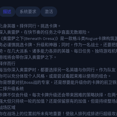
描述
系统要求
激活
化身英雄。择伴同行。挑选卡牌。
深入奥雷萨，在快节奏的任务之中直面无数艰险。
《奥雷萨之下(Beneath Oresa)》是一款格斗类Rogu
务必谨慎挑选卡牌、升级和神器；同时，作为一名战士，还要把
势。在几大派系、诸多能力各异的英雄、每日任务、独特游戏机制
游戏将会带你深入奥雷萨之下。
择伴而行
每当你深入奥雷萨时，都要选择另一名英雄与你同行。作为队友
你可以充分体现个人风格，或是尝试看起来难以使用的组合。
你是想要对抗Boss战的专家，还是想要能升级你的卡牌的前卫铁
二择升级系统
卡牌不仅会升级。每次卡牌升级还会带来困难的策略抉择，在两
强大但只持续一轮的加值？还是保留原有的加值，但是持续整场
战场区域
你在战场上的位置前所未有地重要！使敌人排列成排进行超级攻