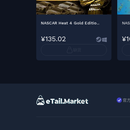
NASCAR Heat 4 Gold Editio...
NAS
¥135.02
¥1
缺货
官