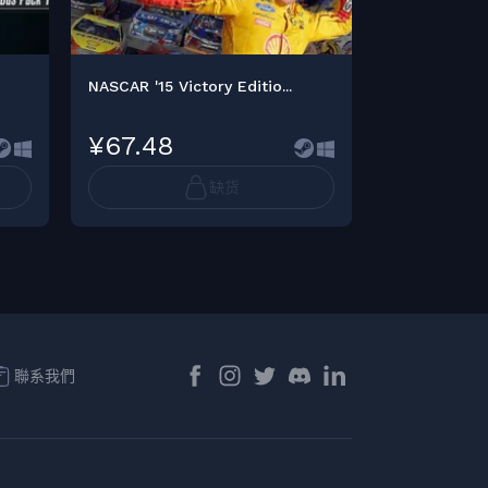
NASCAR '15 Victory Editio...
NASCAR Heat
¥67.48
¥101.25
缺货
聯系我們