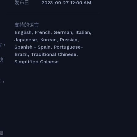
发布日
2023-09-27 12:00 AM
支持的语言
English, French, German, Italian,
Japanese, Korean, Russian,
家，
Spanish - Spain, Portuguese-
Brazil, Traditional Chinese,
快
Simplified Chinese
下，
撞