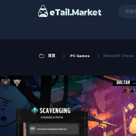
所有
Beneath Oresa
首頁
PC Games