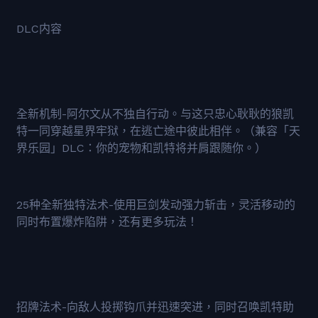
DLC内容
全新机制-阿尔文从不独自行动。与这只忠心耿耿的狼凯
特一同穿越星界牢狱，在逃亡途中彼此相伴。（兼容「天
界乐园」DLC：你的宠物和凯特将并肩跟随你。）
25种全新独特法术-使用巨剑发动强力斩击，灵活移动的
同时布置爆炸陷阱，还有更多玩法！
招牌法术-向敌人投掷钩爪并迅速突进，同时召唤凯特助