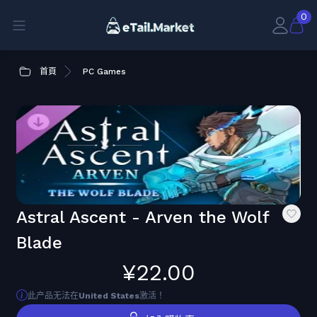
0
首頁
PC Games
Astral Ascent - Arven the Wolf
Blade
¥22.00
此产品无法在
United States
激活！