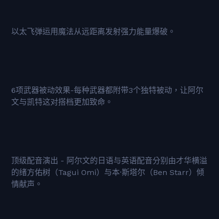
以太飞弹运用魔法从远距离发射强力能量爆破。
6项武器被动效果-每种武器都附带3个独特被动，让阿尔
文与凯特这对搭档更加致命。
顶级配音演出 - 阿尔文的日语与英语配音分别由才华横溢
的绪方佑树（Tagui Omi）与本·斯塔尔（Ben Starr）倾
情献声。