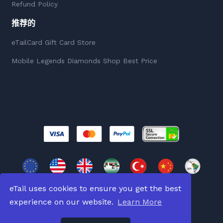
Refund Policy
推荐的
eTailCard Gift Card Store
Mobile Legends Diamonds Shop Best Price
eTail uses cookies to ensure you get the best
experience on our website.
Learn More
版權所有 © 2026
版權所有。