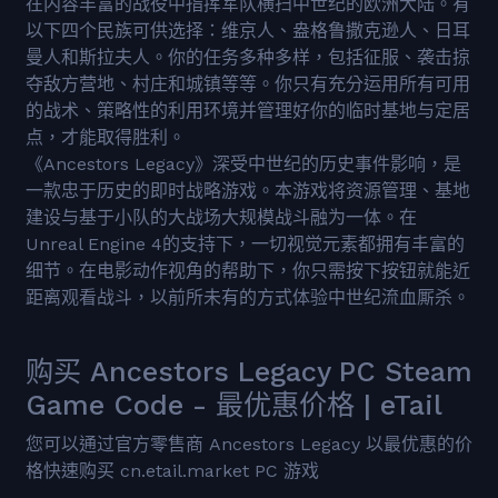
在内容丰富的战役中指挥军队横扫中世纪的欧洲大陆。有
以下四个民族可供选择：维京人、盎格鲁撒克逊人、日耳
曼人和斯拉夫人。你的任务多种多样，包括征服、袭击掠
夺敌方营地、村庄和城镇等等。你只有充分运用所有可用
的战术、策略性的利用环境并管理好你的临时基地与定居
点，才能取得胜利。
《Ancestors Legacy》深受中世纪的历史事件影响，是
一款忠于历史的即时战略游戏。本游戏将资源管理、基地
建设与基于小队的大战场大规模战斗融为一体。在
Unreal Engine 4的支持下，一切视觉元素都拥有丰富的
细节。在电影动作视角的帮助下，你只需按下按钮就能近
距离观看战斗，以前所未有的方式体验中世纪流血厮杀。
购买 Ancestors Legacy PC Steam
Game Code - 最优惠价格 | eTail
您可以通过官方零售商 Ancestors Legacy 以最优惠的价
格快速购买 cn.etail.market PC 游戏