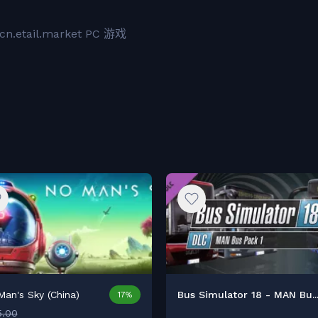
tail.market PC 游戏
an's Sky (China)
Bus Simulator 18 - MAN Bu..
17%
5.00