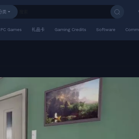
分类
PC Games
礼品卡
Gaming Credits
Software
Commu