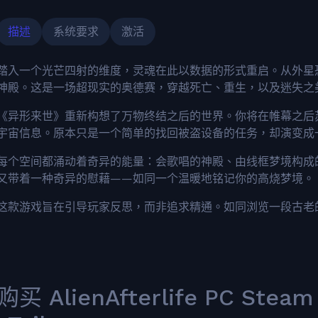
描述
系统要求
激活
踏入一个光芒四射的维度，灵魂在此以数据的形式重启。从外星
神殿。这是一场超现实的奥德赛，穿越死亡、重生，以及迷失之
《异形来世》重新构想了万物终结之后的世界。你将在帷幕之后
宇宙信息。原本只是一个简单的找回被盗设备的任务，却演变成
每个空间都涌动着奇异的能量：会歌唱的神殿、由线框梦境构成
又带着一种奇异的慰藉——如同一个温暖地铭记你的高烧梦境。
这款游戏旨在引导玩家反思，而非追求精通。如同浏览一段古老
购买 AlienAfterlife PC Ste