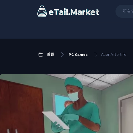
所有
AlienAfterlife
首頁
PC Games