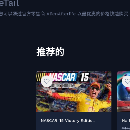
eTail
您可以通过官方零售商 AlienAfterlife 以最优惠的价格快速购买 cn.e
推荐的
NASCAR '15 Victory Editio...
No M
¥17