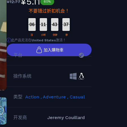
¥5.11
¥12.77
60%
不要错过折扣机会！
06
11
43
36
日
小时
分钟
秒
此产品无法在
United States
激活！
加入購物車
平台
操作系统
类型
Action ,
Adventure ,
Casual
开发商
Jeremy Couillard