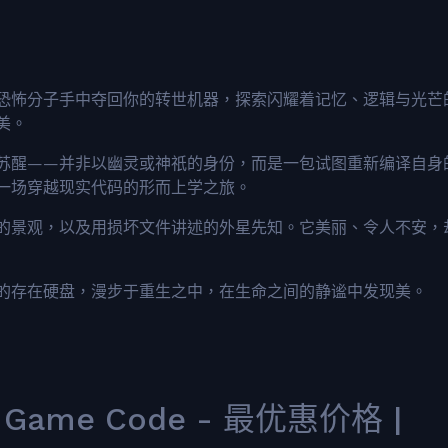
恐怖分子手中夺回你的转世机器，探索闪耀着记忆、逻辑与光芒
美。
苏醒——并非以幽灵或神祇的身份，而是一包试图重新编译自身
一场穿越现实代码的形而上学之旅。
的景观，以及用损坏文件讲述的外星先知。它美丽、令人不安，
的存在硬盘，漫步于重生之中，在生命之间的静谧中发现美。
am Game Code - 最优惠价格 |