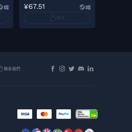
¥67.51
¥101.29
缺货
聯系我們