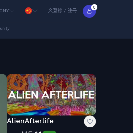
0
CNY
登錄 / 註冊
nity
AlienAfterlife