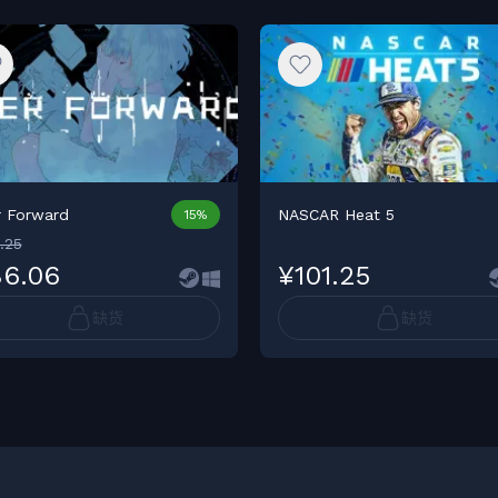
r Forward
NASCAR Heat 5
15%
.25
6.06
¥101.25
缺货
缺货