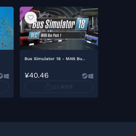
Bus Simulator 18 - MAN Bu...
NASCAR '15 Vi
¥40.46
¥67.48
加入購物車