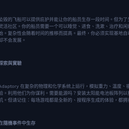
坠毁的飞船可以提供庇护并能让你的船员生存一段时间。但为了
灵活社区。你的船员需要一个可以睡觉、进食、洗漱、治疗和闲
始。复杂性会随着时间的推移而提高。最终，你必须实现基地自
却不会发展。
探索與實驗
Adaptory 在复杂的物理和化学系统上运行，模拟重力、温
验。利用他们为你谋利。需要能源吗？安装太阳能电池板阵列以
机。但请记住：每场游戏都是全新的、按程序生成的体验，都拥
在隨機事件中生存