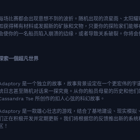
每场比赛都会出现意想不到的波折。随机出现的流星雨、太阳耀
如获得稀有材料或发掘新的矿脉和文物，只要你的探险家们能够
会使你的一名船员陷入崩溃的边缘，或者导致关系破裂。你将会
探索一個超凡世界
Adaptory 是一个独立的故事，故事背景设定在一个更宏伟
统日志甚至随机对话来一探究竟。从你的船员母星的历史和他们
Cassandra Tse 所创作的扣人心弦的科幻故事。
Adaptory 是一款雄心壮志的游戏，结合了基地建设、现实模
们正在积极开发并定期更新。我们将根据您的反馈推出新的系统和机制，
区！