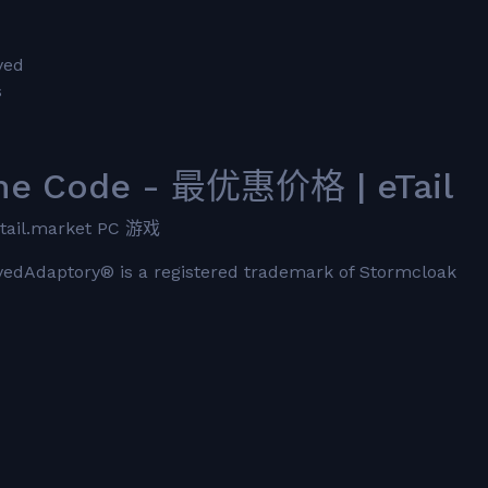
ved
s
me Code - 最优惠价格 | eTail
.market PC 游戏
edAdaptory® is a registered trademark of Stormcloak