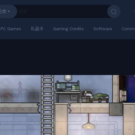
分类
PC Games
礼品卡
Gaming Credits
Software
Commu