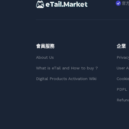
官
會員服務
企業
About Us
Privac
What is eTail and How to buy ?
User 
Digital Products Activation Wiki
Cookie
PDPL 
Refund