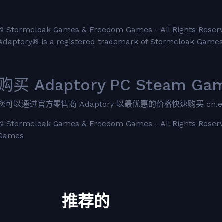
© Stormcloak Games & Freedom Games - All Rights Reser
Adaptory® is a registered trademark of Stormcloak Game
购买 Adaptory PC Steam Ga
您可以通过官方零售商 Adaptory 以最优惠的价格快速购买 cn.etail
© Stormcloak Games & Freedom Games - All Rights Reserv
Games
推荐的