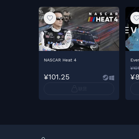
NASCAR Heat 4
Eve
¥101
¥101.25
¥8
缺货