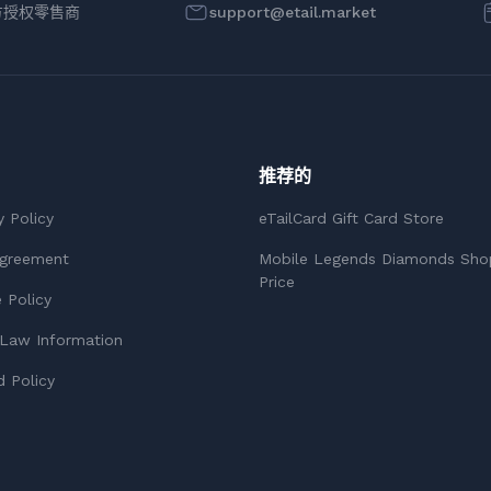
方授权零售商
support@etail.market
推荐的
y Policy
eTailCard Gift Card Store
Agreement
Mobile Legends Diamonds Sho
Price
 Policy
Law Information
 Policy