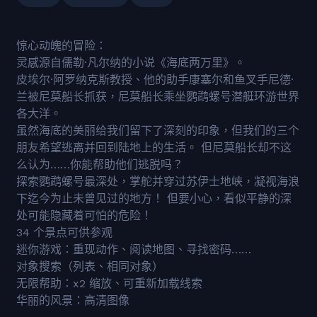
惊心动魄的冒险：
灵感源自儒勒·凡尔纳的小说《海底两万里》。
皮埃尔·阿罗纳克斯教授、他的助手康塞尔和鱼叉手尼德·
兰被尼莫船长抓获，尼莫船长乘坐鹦鹉螺号潜艇环游世界
各大洋。
虽然海底的美丽给我们留下了深刻的印象，但我们的三个
朋友希望逃离并回到陆地上的生活。 但尼莫船长却不这
么认为……你能帮助他们逃脱吗？
探索鹦鹉螺号最深处，掌舵并穿过苏伊士地峡，凝视海浪
下迄今为止未曾见过的地方！ 但要小心，看似平静的深
处可能隐藏着可怕的危险！
34 个景点可供参观
迷你游戏：重现动作、阅读地图、寻找密码……
对象搜索（列表、相同对象）
无限帮助：x2 缩放、可重新加载线索
华丽的风景：高清图像