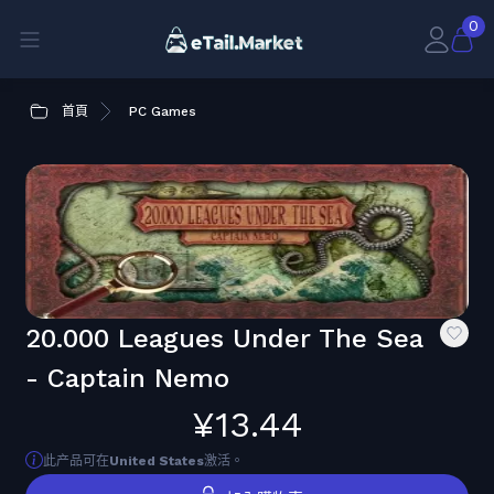
0
首頁
PC Games
20.000 Leagues Under The Sea
- Captain Nemo
¥13.44
此产品可在
United States
激活。